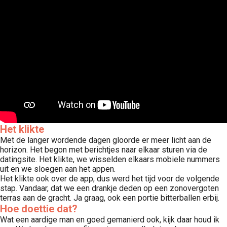
 op de
e. Hierdoor
 website-
ren
nte
enties
gebaseerd
 gedrag van
ezoeker.
Het klikte
Met de langer wordende dagen gloorde er meer licht aan de
uren
horizon. Het begon met berichtjes naar elkaar sturen via de
datingsite. Het klikte, we wisselden elkaars mobiele nummers
uit en we sloegen aan het appen.
Het klikte ook over de app, dus werd het tijd voor de volgende
stap. Vandaar, dat we een drankje deden op een zonovergoten
terras aan de gracht. Ja graag, ook een portie bitterballen erbij.
Hoe doettie dat?
Wat een aardige man en goed gemanierd ook, kijk daar houd ik