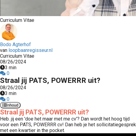
s kan de
e niet
oneren.
Curriculum Vitae
stieken
ische
Bodo Agterhof
s worden
van
loopbaanregisseur.nl
kt om
Curriculum Vitae
em
08/26/2024
3 min
tie te
0
elen over
Straal jij PATS, POWERRR uit?
drag van
08/26/2024
zoeker op
3 min
site.
0
Inhoud
ting
Straal jij PATS, POWERRR uit?
Heb. jij een 'doe het maar met me cv'? Dan wordt het hoog tijd
ingcookies
voor een PATS, POWERRR cv! Dan heb je het sollicitatiegesprek
 gebruikt
met een kwartier in the pocket.
oekers te