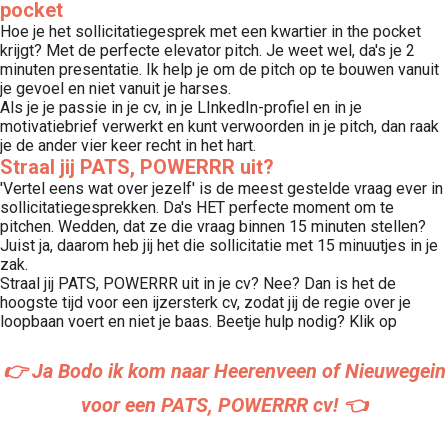
pocket
Hoe je het sollicitatiegesprek met een kwartier in the pocket
krijgt? Met de perfecte elevator pitch. Je weet wel, da's je 2
minuten presentatie. Ik help je om de pitch op te bouwen vanuit
je gevoel en niet vanuit je harses.
Als je je passie in je cv, in je LInkedIn-profiel en in je
motivatiebrief verwerkt en kunt verwoorden in je pitch, dan raak
je de ander vier keer recht in het hart.
Straal jij PATS, POWERRR uit?
'Vertel eens wat over jezelf' is de meest gestelde vraag ever in
sollicitatiegesprekken. Da's HET perfecte moment om te
pitchen. Wedden, dat ze die vraag binnen 15 minuten stellen?
Juist ja, daarom heb jij het die sollicitatie met 15 minuutjes in je
zak.
Straal jij PATS, POWERRR uit in je cv? Nee? Dan is het de
hoogste tijd voor een ijzersterk cv, zodat jij de regie over je
loopbaan voert en niet je baas. Beetje hulp nodig? Klik op
👉 Ja Bodo ik kom naar Heerenveen of Nieuwegein
voor een PATS, POWERRR cv! 👈