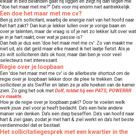
elkaar in bed belanden gaat hij liggen en zegt hij dan tegen me:
"doe het maar met me?" Da's voor mij enorm niet aantrekkelijk.
Een doe het maar met me cv?
Ben jij zo'n sollicitant, waarbij de energie niet van het hoofd naar
het hart zakt? Dan kun je lekker lullen over je vorige baan en
over je talenten, maar de vraag is of je net zo lekker lult over wat
je in je hart raakt, over wat je passie is?
Dan heb je dus een 'doe het maar met me cv'. Zo van maakt me
niet uit, als dat geld maar elke maand ik het laatje fietst. Als je
zo wilt solliciteren da's ok hoor, maar dan ben je voor veel
selecteurs niet interessant.
Regie over je loopbaan
Een 'doe het maar met me cv' is de allerbeste shortcut om de
regie over je loopbaan lekker door de plee te trekken. Dan
solliciteer je als Swiffer en laten ze je alle hoeken van de kamer
zien. Zo ging het ook met
Dolf, totdat hij een PATS, POWERRR
cv maakte.
Hoe je de regie over je loopbaan pakt? Door te voelen welk
werk jouw ziel voor je heeft bedacht. Da's een hele andere
manier van denken. Da's een diep beseffen. Da's van hoofd naar
hart & ziel gaan, zodat je met hart & ziel werkt en da's het beste
verdienmodel dat er bestaat.
Het sollicitatiegesprek met een kwartier in the