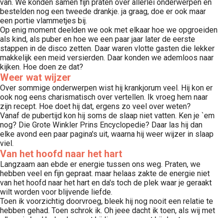
van. We konden samen fijn praten over allerlei onderwerpen en
bestelden nog een tweede drankje. ja graag, doe er ook maar
een portie vlammetjes bij.
Op enig moment deelden we ook met elkaar hoe we opgroeiden
als kind, als puber en hoe we een paar jaar later de eerste
stappen in de disco zetten. Daar waren vlotte gasten die lekker
makkelijk een meid versierden. Daar konden we ademloos naar
kijken. Hoe doen ze dat?
Weer wat wijzer
Over sommige onderwerpen wist hij krankjorum veel. Hij kon er
ook nog eens charismatisch over vertellen. Ik vroeg hem naar
zijn recept. Hoe doet hij dat, ergens zo veel over weten?
Vanaf de pubertijd kon hij soms de slaap niet vatten. Ken je `em
nog? Die Grote Winkler Prins Encyclopedie? Daar las hij dan
elke avond een paar pagina's uit, waarna hij weer wijzer in slaap
viel.
Van het hoofd naar het hart
Langzaam aan ebde er energie tussen ons weg. Praten, we
hebben veel en fijn gepraat. maar helaas zakte de energie niet
van het hoofd naar het hart en da's toch de plek waar je geraakt
wilt worden voor blijvende liefde.
Toen ik voorzichtig doorvroeg, bleek hij nog nooit een relatie te
hebben gehad. Toen schrok ik. Oh jeee dacht ik toen, als wij met