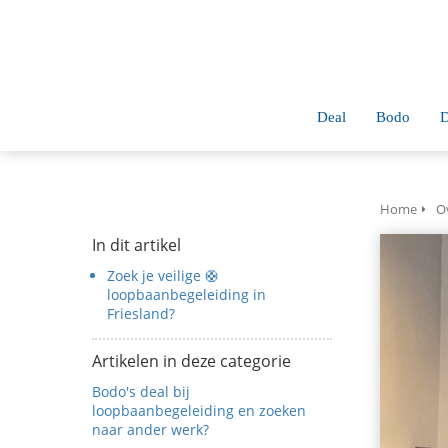
anoniem
nformatie te
erzamelen over
et gedrag van een
ezoeker op de
Deal
Bodo
D
ebsite.
Marketing
arketingcookies
Home
O
orden gebruikt
In dit artikel
m bezoekers te
Zoek je veilige 🛟
olgen op de
loopbaanbegeleiding in
ebsite. Hierdoor
Friesland?
unnen website-
igenaren
Artikelen in deze categorie
elevante
Bodo's deal bij
dvertenties tonen
loopbaanbegeleiding en zoeken
ebaseerd op het
naar ander werk?