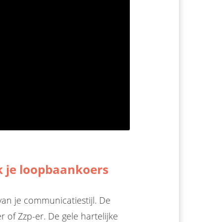
k je loopbaankoers
van je communicatiestijl. De
r of Zzp-er. De gele hartelijke