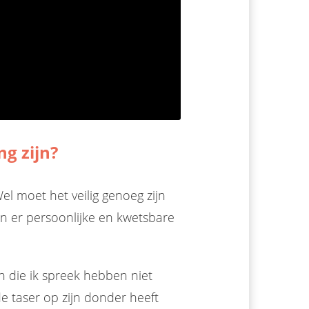
g zijn?
el moet het veilig genoeg zijn
en er persoonlijke en kwetsbare
n die ik spreek hebben niet
de taser op zijn donder heeft