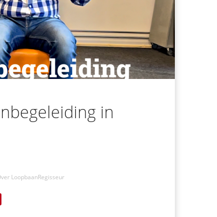
anbegeleiding in
ver LoopbaanRegisseur