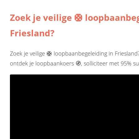
Zoek je veilige 🛟 loopbaanbe
Friesland?
Zoek je veilige 🛟 loopbaanbegeleiding in Frieslan
ontdek je loopbaankoers 🧭, solliciteer met 95% su