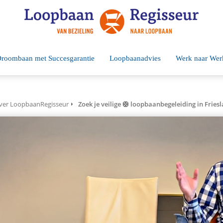
roombaan met Succesgarantie
Loopbaanadvies
Werk naar Wer
ver LoopbaanRegisseur
Zoek je veilige 🛟 loopbaanbegeleiding in Fries