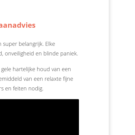
baanadvies
 super belangrijk. Elke
d, onveiligheid en blinde paniek.
 gele hartelijke houd van een
emiddeld van een relaxte fijne
s en feiten nodig.