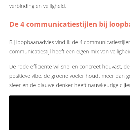
verbinding en veiligheid.
De 4 communicatiestijlen bij loop
Bij loopbaanadvies vind ik de 4 communicatiestijlen
communicatiestijl heeft een eigen mix van veilighei
De rode efficiënte wil snel en concreet houvast, de
positieve vibe, de groene voeler houdt meer dan g
sfeer en de blauwe denker heeft nauwkeurige cijfer