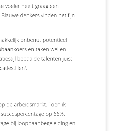
e voeler heeft graag een
 Blauwe denkers vinden het fijn
akkelijk onbenut potentieel
pbaankoers en taken wel en
iestijl bepaalde talenten juist
tiestijlen'.
op de arbeidsmarkt. Toen ik
n succespercentage op 66%.
ntage bij loopbaanbegeleiding en