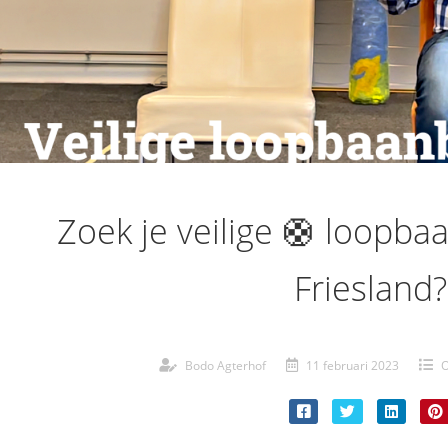
Zoek je veilige 🛟 loopba
Friesland?
Bodo Agterhof
11 februari 2023
O