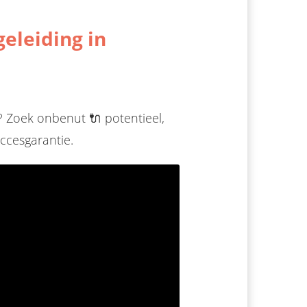
geleiding in
d? Zoek onbenut 🔌 potentieel,
ccesgarantie.