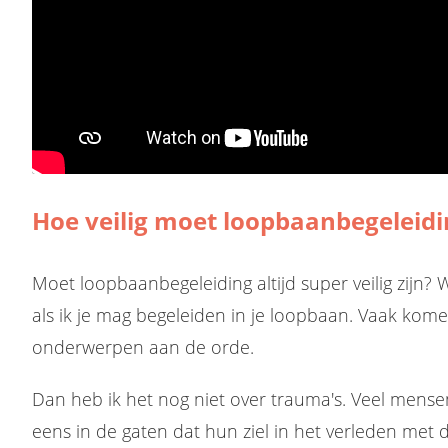
Hoe veilig moet loopbaanbegeleidin
Moet loopbaanbegeleiding altijd super veilig zijn? W
als ik je mag begeleiden in je loopbaan. Vaak kom
onderwerpen aan de orde.
Dan heb ik het nog niet over trauma's. Veel mense
eens in de gaten dat hun ziel in het verleden met 