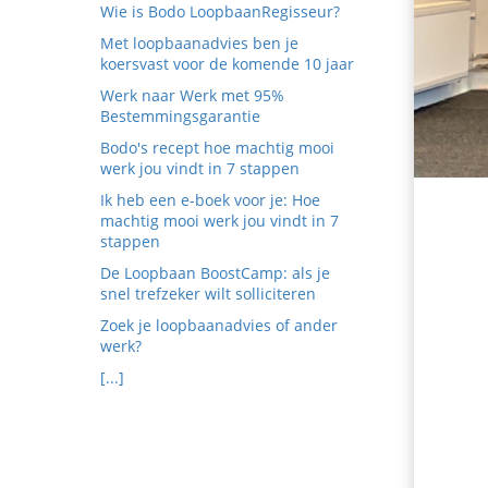
edrag van deze
Wie is Bodo LoopbaanRegisseur?
ezoeker.
Met loopbaanadvies ben je
koersvast voor de komende 10 jaar
Voorkeuren opslaan
Werk naar Werk met 95%
Bestemmingsgarantie
Bodo's recept hoe machtig mooi
werk jou vindt in 7 stappen
Ik heb een e-boek voor je: Hoe
machtig mooi werk jou vindt in 7
stappen
De Loopbaan BoostCamp: als je
snel trefzeker wilt solliciteren
Zoek je loopbaanadvies of ander
werk?
[...]