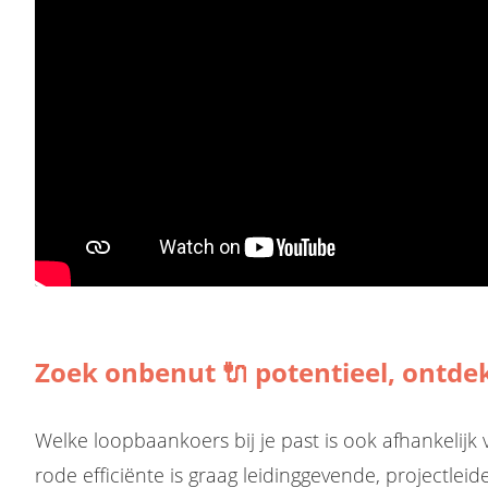
Zoek onbenut 🔌 potentieel, ontde
Welke loopbaankoers bij je past is ook afhankelijk 
rode efficiënte is graag leidinggevende, projectleide