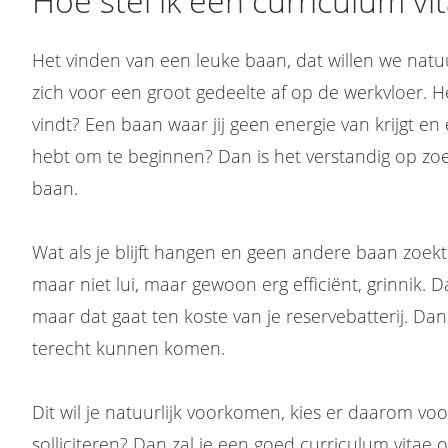
Hoe stel ik een curriculum vi
Het vinden van een leuke baan, dat willen we natuur
zich voor een groot gedeelte af op de werkvloer. Heb
vindt? Een baan waar jij geen energie van krijgt en e
hebt om te beginnen? Dan is het verstandig op zo
baan.
Wat als je blijft hangen en geen andere baan zoekt?
maar niet lui, maar gewoon erg efficiënt, grinnik. D
maar dat gaat ten koste van je reservebatterij. Dan
terecht kunnen komen.
Dit wil je natuurlijk voorkomen, kies er daarom voor 
solliciteren? Dan zal je een goed curriculum vitae o