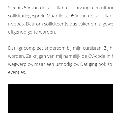
Slechts 5% van de sollicitanten ontvangt een uitno
sollicitatiegesprek. Maar liefst 95% van de sollicitan
noppes. Daarom solliciteer je dus vaker om afge
uitgenodigd te worden.
Dat ligt compleet andersom bij mijn cursisten. Zij
worden. Ze krijgen van mij namelijk de CV-code i
wegwerp cv, maar een uitnodig cv. Dat ging ook zo b
eventjes.