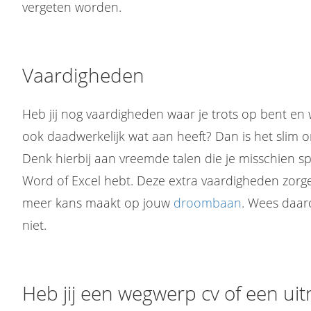
vergeten worden.
Vaardigheden
Heb jij nog vaardigheden waar je trots op bent en
ook daadwerkelijk wat aan heeft? Dan is het slim o
Denk hierbij aan vreemde talen die je misschien sp
Word of Excel hebt. Deze extra vaardigheden zorge
meer kans maakt op jouw
droombaan
. Wees daar
niet.
Pak de regie over je loopbaan. Scoor de baan die je \'n 8, 9, 10 geeft. Geen standaard sollicitatie- of AI-tips. Transformeer je blokkades in talenten + solliciteer onweerstaanbaar.
Heb jij een wegwerp cv of een uit