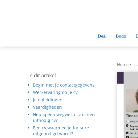
anoniem
nformatie te
erzamelen over
et gedrag van een
ezoeker op de
Deal
Bodo
D
ebsite.
Marketing
arketingcookies
Home
L
orden gebruikt
In dit artikel
m bezoekers te
Begin met je contactgegevens
olgen op de
Werkervaring op je cv
ebsite. Hierdoor
Je opleidingen
unnen website-
Vaardigheden
igenaren
Heb jij een wegwerp cv of een
elevante
uitnodig cv?
dvertenties tonen
Een cv waarmee je for sure
ebaseerd op het
uitgenodigd wordt?