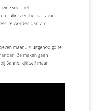
diging voor het
ten solliciteert helaas. voor
wezen te worden dan om
 hoeven maar 3 X uitgenodigd te
n handen. Ze maken geen
ij Sanne, kijk zelf maar