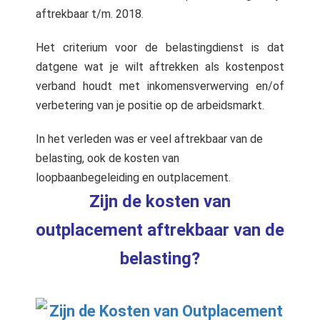
 op de
aftrekbaar t/m. 2018.
e. Hierdoor
 website-
Het criterium voor de belastingdienst is dat
ren
datgene wat je wilt aftrekken als kostenpost
nte
verband houdt met inkomensverwerving en/of
enties
verbetering van je positie op de arbeidsmarkt.
gebaseerd
 gedrag van
In het verleden was er veel aftrekbaar van de
ezoeker.
belasting, ook de kosten van
loopbaanbegeleiding en outplacement.
uren
Zijn de kosten van
outplacement aftrekbaar van de
belasting?