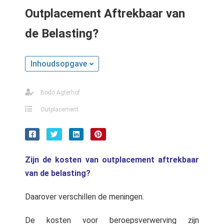
s kan de
Outplacement Aftrekbaar van
e niet
oneren.
de Belasting?
stieken
Inhoudsopgave
ische
s worden
kt om
Bodo Agterhof
em
Outplacement
tie te
elen over
drag van
zoeker op
Zijn de kosten van outplacement aftrekbaar
site.
van de belasting?
ting
Daarover verschillen de meningen.
ingcookies
 gebruikt
De kosten voor beroepsverwerving zijn
oekers te