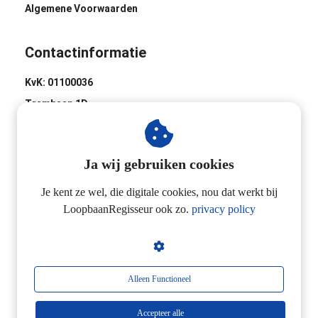
Algemene Voorwaarden
Contactinformatie
KvK: 01100036
Trambaan 1D
8441 BH Heerenveen
0513-620020
Ja wij gebruiken cookies
Industrieweg 2D
3433 NL Nieuwegein
Je kent ze wel, die digitale cookies, nou dat werkt bij
LoopbaanRegisseur ook zo.
privacy policy
06-24257923
Alleen Functioneel
Accepteer alle