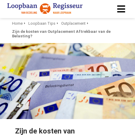
Home
Loopbaan Tips
Outplacement
Zijn de kosten van Outplacement Aftrekbaar van de
ngen
Belasting?
 policy
ioneel
onele
s zijn
kelijk om
bsite te
ken. Ze
 gebruikt
asisfuncties
Zijn de kosten van
der deze