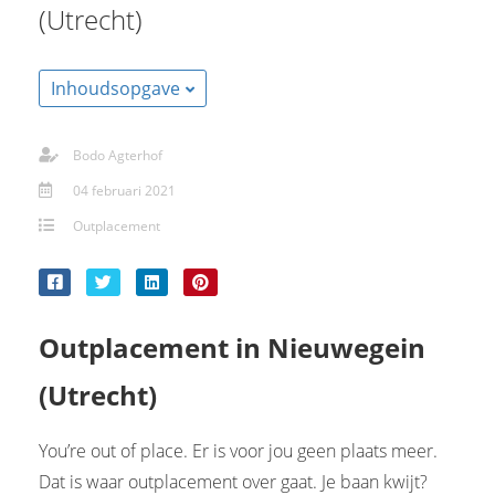
(Utrecht)
s kan de
e niet
oneren.
Inhoudsopgave
stieken
ische
Bodo Agterhof
s worden
04 februari 2021
kt om
em
Outplacement
tie te
elen over
drag van
zoeker op
Outplacement in Nieuwegein
site.
(Utrecht)
ting
ingcookies
You’re out of place. Er is voor jou geen plaats meer.
 gebruikt
Dat is waar outplacement over gaat. Je baan kwijt?
oekers te