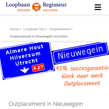
ngen
Home
Loopbaan Tips
Outplacement
 policy
Outplacement in Nieuwegein (Utrecht)
ioneel
onele
s zijn
kelijk om
bsite te
ken. Ze
 gebruikt
asisfuncties
Outplacement in Nieuwegein
der deze