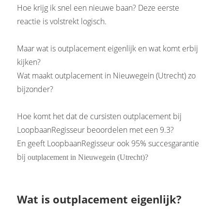
Hoe krijg ik snel een nieuwe baan? Deze eerste
 op de
reactie is volstrekt logisch.
e. Hierdoor
 website-
ren
Maar wat is outplacement eigenlijk en wat komt erbij
nte
kijken?
enties
Wat maakt outplacement in Nieuwegein (Utrecht) zo
gebaseerd
bijzonder?
 gedrag van
ezoeker.
Hoe komt het dat de cursisten outplacement bij
LoopbaanRegisseur beoordelen met een 9.3?
uren
En geeft LoopbaanRegisseur ook 95% succesgarantie
bij
outplacement in Nieuwegein (Utrecht)?
Wat is outplacement eigenlijk?