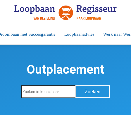
roombaan met Succesgarantie
Loopbaanadvies
Werk naar Wer
Outplacement
Zoeken