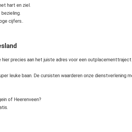
 hart en ziel.
 bezieling.
ge cijfers..
esland
 je hier precies aan het juiste adres voor een outplacementtraje
super leuke baan. De cursisten waarderen onze dienstverlening m
gein of Heerenveen?
tis.