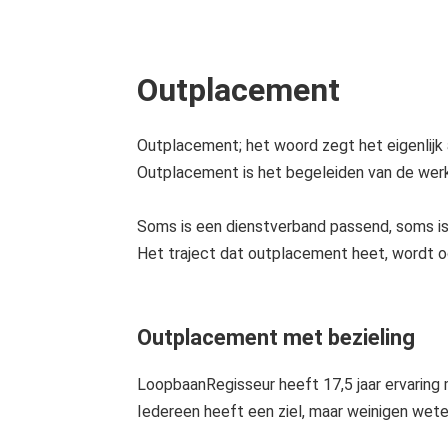
edrag van deze
ezoeker.
Voorkeuren opslaan
Outplacement
Outplacement; het woord zegt het eigenlijk al
Outplacement is het begeleiden van de werk
Soms is een dienstverband passend, soms is
Het traject dat outplacement heet, wordt oo
Outplacement met bezieling
LoopbaanRegisseur heeft 17,5 jaar ervarin
Iedereen heeft een ziel, maar weinigen wete