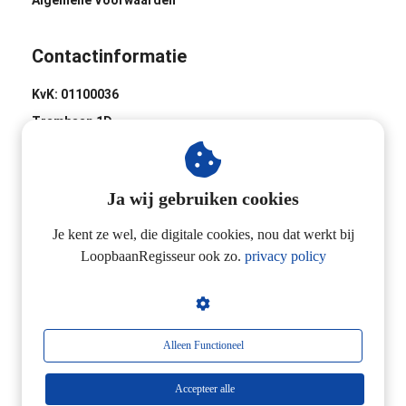
Algemene Voorwaarden
Contactinformatie
KvK: 01100036
Trambaan 1D
8441 BH Heerenveen
0513-620020
Ja wij gebruiken cookies
Industrieweg 2D
3433 NL Nieuwegein
Je kent ze wel, die digitale cookies, nou dat werkt bij
LoopbaanRegisseur ook zo.
privacy policy
06-24257923
Alleen Functioneel
Accepteer alle