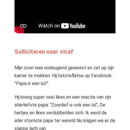
 op de
e. Hierdoor
 website-
ren
nte
enties
gebaseerd
Solliciteren naar straf
 gedrag van
ezoeker.
Mijn zoon was ondeugend geweest en zat op zijn
kamer te mokken. Hij hatsteflatse op Facebook:
uren
"Papa is een lul!".
Hij kreeg super veel likes en een reactie van zijn
allerliefste papa: "Zoonlief is ook een lul", De
hartjes en likes verdubbelden zich. Ik werd de
aller stomste papa ter wereld Nu krijgen we er de
slappe lach van.