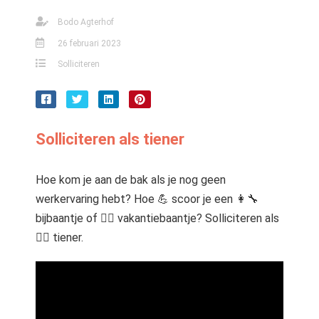
s kan de
Bodo Agterhof
e niet
oneren.
26 februari 2023
Solliciteren
stieken
ische
s worden
kt om
Solliciteren als tiener
em
tie te
elen over
Hoe kom je aan de bak als je nog geen
drag van
werkervaring hebt? Hoe 💪 scoor je een 👩‍🔧
zoeker op
bijbaantje of 👷‍♀️ vakantiebaantje? Solliciteren als
site.
🏄‍♂️ tiener.
ting
ingcookies
 gebruikt
oekers te