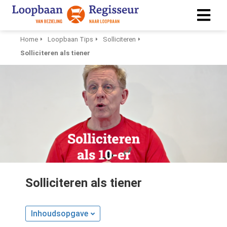
Home
Loopbaan Tips
Solliciteren
Solliciteren als tiener
ngen
 policy
ioneel
onele
s zijn
kelijk om
bsite te
Solliciteren als tiener
ken. Ze
 gebruikt
asisfuncties
Inhoudsopgave
der deze