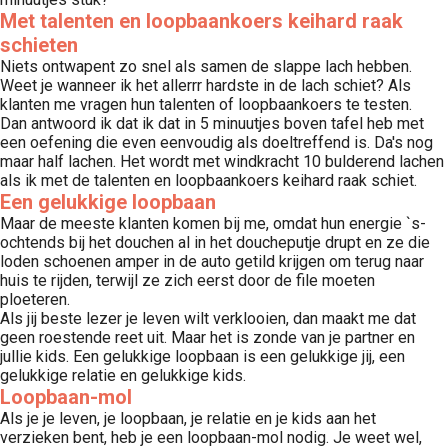
Met talenten en loopbaankoers keihard raak
schieten
Niets ontwapent zo snel als samen de slappe lach hebben.
Weet je wanneer ik het allerrr hardste in de lach schiet? Als
klanten me vragen hun talenten of loopbaankoers te testen.
Dan antwoord ik dat ik dat in 5 minuutjes boven tafel heb met
een oefening die even eenvoudig als doeltreffend is. Da's nog
maar half lachen. Het wordt met windkracht 10 bulderend lachen
als ik met de talenten en loopbaankoers keihard raak schiet.
Een gelukkige loopbaan
Maar de meeste klanten komen bij me, omdat hun energie `s-
ochtends bij het douchen al in het doucheputje drupt en ze die
loden schoenen amper in de auto getild krijgen om terug naar
huis te rijden, terwijl ze zich eerst door de file moeten
ploeteren.
Als jij beste lezer je leven wilt verklooien, dan maakt me dat
geen roestende reet uit. Maar het is zonde van je partner en
jullie kids. Een gelukkige loopbaan is een gelukkige jij, een
gelukkige relatie en gelukkige kids.
Loopbaan-mol
Als je je leven, je loopbaan, je relatie en je kids aan het
verzieken bent, heb je een loopbaan-mol nodig. Je weet wel,