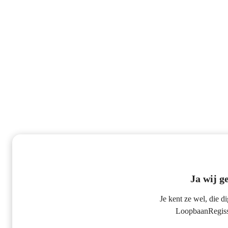
Ja wij g
Je kent ze wel, die di
LoopbaanRegiss