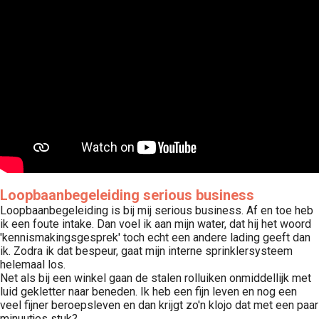
 op de
e. Hierdoor
 website-
ren
nte
enties
gebaseerd
 gedrag van
ezoeker.
Loopbaanbegeleiding serious business
uren
Loopbaanbegeleiding is bij mij serious business. Af en toe heb
ik een foute intake. Dan voel ik aan mijn water, dat hij het woord
'kennismakingsgesprek' toch echt een andere lading geeft dan
ik. Zodra ik dat bespeur, gaat mijn interne sprinklersysteem
helemaal los.
Net als bij een winkel gaan de stalen rolluiken onmiddellijk met
luid gekletter naar beneden. Ik heb een fijn leven en nog een
veel fijner beroepsleven en dan krijgt zo'n klojo dat met een paar
minuutjes stuk?