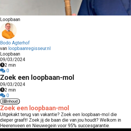
s kan de
e niet
oneren.
Loopbaan
stieken
ische
Bodo Agterhof
s worden
van
loopbaanregisseur.nl
kt om
Loopbaan
em
09/03/2024
2 min
tie te
0
elen over
Zoek een loopbaan-mol
drag van
09/03/2024
zoeker op
2 min
site.
0
Inhoud
ting
Zoek een loopbaan-mol
Uitgekakt terug van vakantie? Zoek een loopbaan-mol die
ingcookies
dieper graaft! Zoek jij de baan die van jou houdt? Welkom in
 gebruikt
Heerenveen en Nieuwegein voor 95% succesgarantie.
oekers te