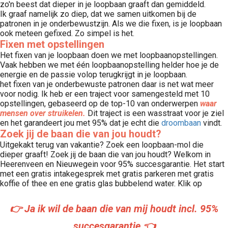
zo'n beest dat dieper in je loopbaan graaft dan gemiddeld.
Ik graaf namelijk zo diep, dat we samen uitkomen bij de
patronen in je onderbewustzijn. Als we die fixen, is je loopbaan
ook meteen gefixed. Zo simpel is het.
Fixen met opstellingen
Het fixen van je loopbaan doen we met loopbaanopstellingen.
Vaak hebben we met één loopbaanopstelling helder hoe je de
energie en de passie volop terugkrijgt in je loopbaan.
het fixen van je onderbewuste patronen daar is net wat meer
voor nodig. Ik heb er een traject voor samengesteld met 10
opstellingen, gebaseerd op de top-10 van onderwerpen
waar
mensen over struikelen
.
Dit traject is een wasstraat voor je ziel
en het garandeert jou met 95% dat je echt die
droombaan
vindt.
Zoek jij de baan die van jou houdt?
Uitgekakt terug van vakantie? Zoek een loopbaan-mol die
dieper graaft! Zoek jij de baan die van jou houdt? Welkom in
Heerenveen en Nieuwegein voor 95% succesgarantie. Het start
met een gratis intakegesprek met gratis parkeren met gratis
koffie of thee en ene gratis glas bubbelend water. Klik op
👉 Ja ik wil de baan die van mij houdt incl. 95%
succesgarantie 👈