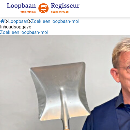
Loopbaan
Zoek een loopbaan-mol
Inhoudsopgave
Zoek een loopbaan-mol
ngen
 policy
ioneel
onele
s zijn
kelijk om
bsite te
ken. Ze
 gebruikt
asisfuncties
der deze