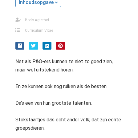
Inhoudsopgave
s kan de
e niet
oneren.
Bodo Agterhof
stieken
Curriculum Vitae
ische
s worden
kt om
Net als P&O-ers kunnen ze niet zo goed zien,
em
maar wel uitstekend horen.
tie te
elen over
drag van
En ze kunnen ook nog ruiken als de besten.
zoeker op
site.
Da's een van hun grootste talenten.
ting
Stokstaartjes da's echt ander volk; dat zijn echte
ingcookies
groepsdieren.
 gebruikt
oekers te