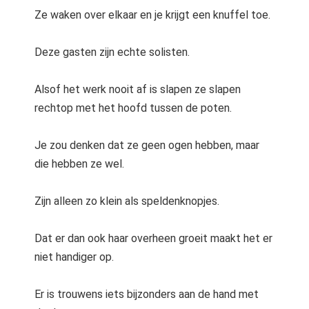
 op de
Ze waken over elkaar en je krijgt een knuffel toe.
e. Hierdoor
 website-
Deze gasten zijn echte solisten.
ren
nte
Alsof het werk nooit af is slapen ze slapen
enties
rechtop met het hoofd tussen de poten.
gebaseerd
 gedrag van
Je zou denken dat ze geen ogen hebben, maar
ezoeker.
die hebben ze wel.
uren
Zijn alleen zo klein als speldenknopjes.
Dat er dan ook haar overheen groeit maakt het er
niet handiger op.
Er is trouwens iets bijzonders aan de hand met