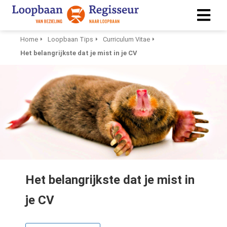
Home
Loopbaan Tips
Curriculum Vitae
Het belangrijkste dat je mist in je CV
ngen
 policy
ioneel
onele
s zijn
kelijk om
bsite te
Het belangrijkste dat je mist in
ken. Ze
 gebruikt
je CV
asisfuncties
der deze