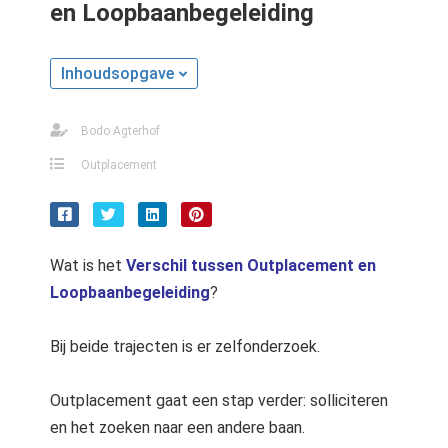
en Loopbaanbegeleiding
s kan de
e niet
oneren.
Inhoudsopgave
stieken
ische
Bodo Agterhof
s worden
Outplacement
kt om
em
tie te
elen over
Wat is het
Verschil tussen Outplacement en
drag van
Loopbaanbegeleiding
?
zoeker op
site.
Bij beide trajecten is er zelfonderzoek.
ting
ingcookies
Outplacement gaat een stap verder: solliciteren
 gebruikt
en het zoeken naar een andere baan.
oekers te