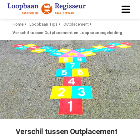
Home
Loopbaan Tips
Outplacement
Verschil tussen Outplacement en Loopbaanbegeleiding
ngen
 policy
ioneel
onele
s zijn
kelijk om
bsite te
ken. Ze
 gebruikt
asisfuncties
Verschil tussen Outplacement
der deze