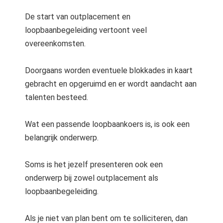
 op de
De start van outplacement en
e. Hierdoor
loopbaanbegeleiding vertoont veel
 website-
overeenkomsten.
ren
nte
enties
Doorgaans worden eventuele blokkades in kaart
gebaseerd
gebracht en opgeruimd en er wordt aandacht aan
 gedrag van
talenten besteed.
ezoeker.
Wat een passende loopbaankoers is, is ook een
belangrijk onderwerp.
uren
Soms is het jezelf presenteren ook een
onderwerp bij zowel outplacement als
loopbaanbegeleiding.
Als je niet van plan bent om te solliciteren, dan