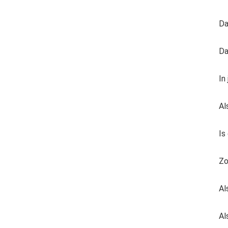
Da
Da
In
Al
Is
Zo
Al
Al