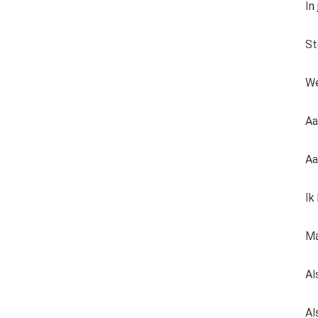
In
St
We
Aa
Aa
Ik
Ma
Al
Al