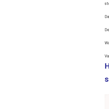
st
Da
De
Wa
Va
H
s