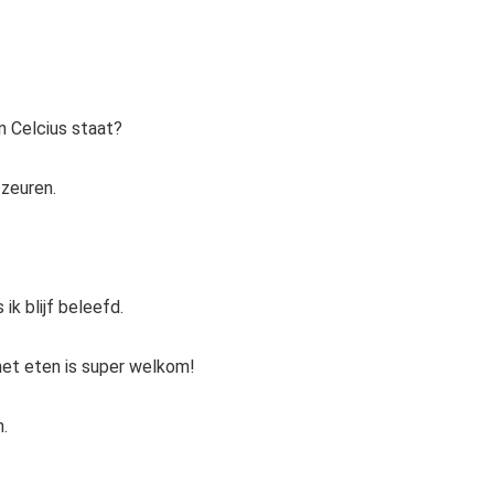
n Celcius staat?
 zeuren.
ik blijf beleefd.
het eten is super welkom!
.