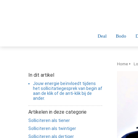
anoniem
nformatie te
erzamelen over
et gedrag van een
ezoeker op de
Deal
Bodo
D
ebsite.
Marketing
arketingcookies
Home
Lo
orden gebruikt
In dit artikel
m bezoekers te
Jouw energie beïnvloedt tijdens
olgen op de
het sollicitatiegesprek van begin af
aan de klik of de anti-klik bij de
ebsite. Hierdoor
ander.
unnen website-
igenaren
Artikelen in deze categorie
elevante
Solliciteren als tiener
dvertenties tonen
Solliciteren als twintiger
ebaseerd op het
Solliciteren als dertiger