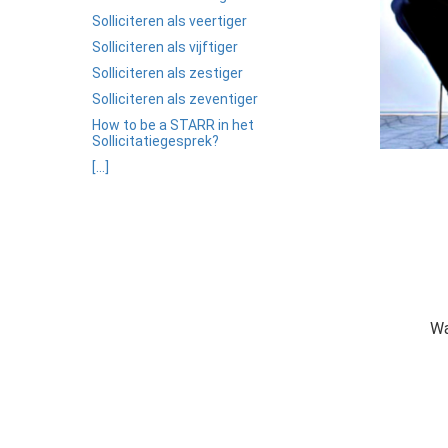
edrag van deze
Solliciteren als veertiger
ezoeker.
Solliciteren als vijftiger
Solliciteren als zestiger
Voorkeuren opslaan
Solliciteren als zeventiger
How to be a STARR in het
Sollicitatiegesprek?
[...]
Wa