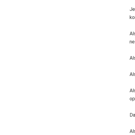
Je
ko
Al
ne
Al
Al
Al
op
Da
Al