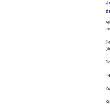
Jo
de
Al
mo
De
(d
De
He
Zo
Ki