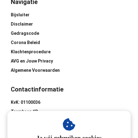
Navigatie
Bijsluiter
Disclaimer
Gedragscode
Corona Beleid
Klachtenprocedure
AVG en Jouw Privacy
Algemene Voorwaarden
Contactinformatie
KvK: 01100036
Trambaan 1D
8441 BH Heerenveen
0513-620020
Ja wij gebruiken cookies