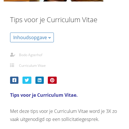
s kan de
e niet
oneren.
Tips voor je Curriculum Vitae
stieken
Inhoudsopgave
ische
s worden
kt om
Bodo Agterhof
em
tie te
Curriculum Vitae
elen over
drag van
zoeker op
site.
Tips voor je Curriculum Vitae.
ting
Met deze tips voor je Curriculum Vitae word je 3X zo
ingcookies
vaak uitgenodigd op een sollicitatiegesprek.
 gebruikt
oekers te