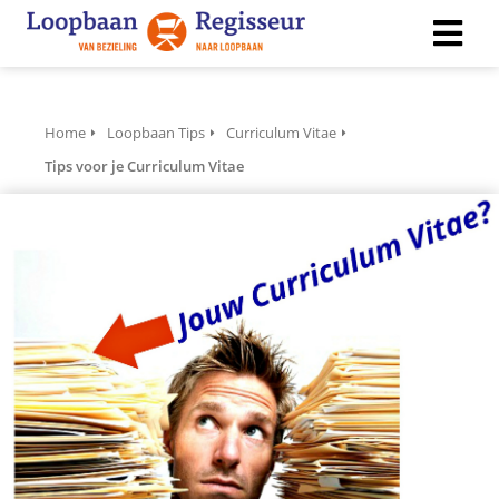
ngen
Home
Loopbaan Tips
Curriculum Vitae
 policy
Tips voor je Curriculum Vitae
ioneel
onele
s zijn
kelijk om
bsite te
ken. Ze
 gebruikt
asisfuncties
der deze