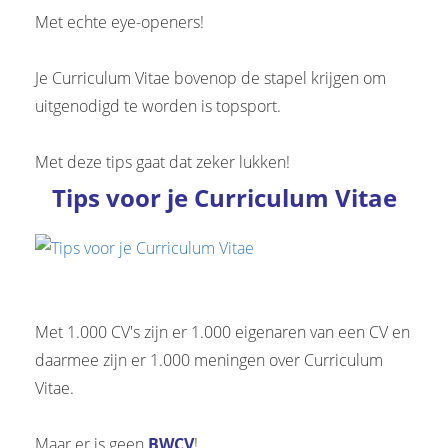
 op de
Met echte eye-openers!
e. Hierdoor
 website-
Je Curriculum Vitae bovenop de stapel krijgen om
ren
uitgenodigd te worden is topsport.
nte
enties
Met deze tips gaat dat zeker lukken!
gebaseerd
 gedrag van
Tips voor je Curriculum Vitae
ezoeker.
uren
Met 1.000 CV's zijn er 1.000 eigenaren van een CV en
daarmee zijn er 1.000 meningen over Curriculum
Vitae.
Maar er is geen
BWCV
!