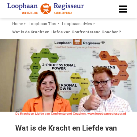
Home
Loopbaan Tips
Loopbaanadvies
Wat is de Kracht en Liefde van Confronterend Coachen?
ngen
 policy
ioneel
onele
s zijn
kelijk om
bsite te
ken. Ze
 gebruikt
asisfuncties
Wat is de Kracht en Liefde van
der deze