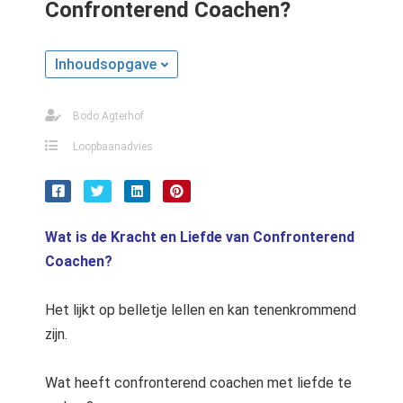
Confronterend Coachen?
s kan de
e niet
oneren.
Inhoudsopgave
stieken
ische
Bodo Agterhof
s worden
Loopbaanadvies
kt om
em
tie te
elen over
Wat is de Kracht en Liefde van Confronterend
drag van
Coachen?
zoeker op
site.
Het lijkt op belletje lellen en kan tenenkrommend
ting
zijn.
ingcookies
 gebruikt
Wat heeft confronterend coachen met liefde te
oekers te