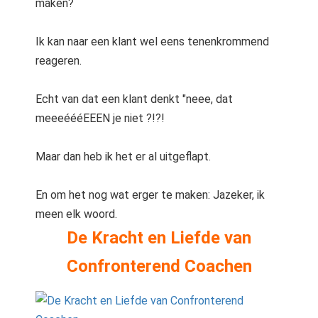
maken?
 op de
e. Hierdoor
Ik kan naar een klant wel eens tenenkrommend
 website-
reageren.
ren
nte
enties
Echt van dat een klant denkt "neee, dat
gebaseerd
meeeéééEEEN je niet ?!?!
 gedrag van
ezoeker.
Maar dan heb ik het er al uitgeflapt.
En om het nog wat erger te maken: Jazeker, ik
uren
meen elk woord.
De Kracht en Liefde van
Confronterend Coachen