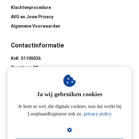
Klachtenprocedure
AVG en Jouw Privacy
Algemene Voorwaarden
Contactinformatie
KvK: 01100036
Trambaan 1D
8441 BH Heerenveen
0513-620020
Ja wij gebruiken cookies
Industrieweg 2D
3433 NL Nieuwegein
Je kent ze wel, die digitale cookies, nou dat werkt bij
LoopbaanRegisseur ook zo.
privacy policy
06-24257923