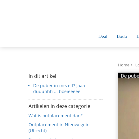
anoniem
nformatie te
erzamelen over
et gedrag van een
ezoeker op de
Deal
Bodo
D
ebsite.
Marketing
arketingcookies
Home
L
orden gebruikt
In dit artikel
m bezoekers te
De puber in mezelf? Jaaa
olgen op de
duuuhhh ... boeieeeee!
ebsite. Hierdoor
unnen website-
Artikelen in deze categorie
igenaren
Wat is outplacement dan?
elevante
dvertenties tonen
Outplacement in Nieuwegein
(Utrecht)
ebaseerd op het