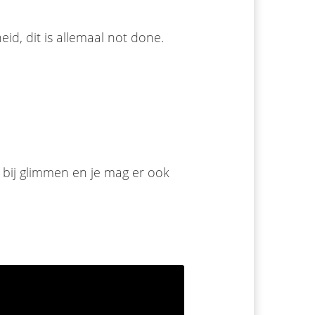
gheid, dit is allemaal not done.
 bij glimmen en je mag er ook