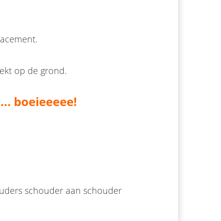
placement.
rekt op de grond.
.. boeieeeee!
n ouders schouder aan schouder