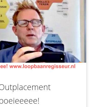
j Outplacement
 boeieeeee!