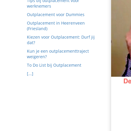
edrag van deze
Tips bij outplacement voor
werknemers
ezoeker.
Outplacement voor Dummies
Outplacement in Heerenveen
Voorkeuren opslaan
(Friesland)
Kiezen voor Outplacement: Durf jij
dat?
Kun je een outplacementtraject
weigeren?
To Do List bij Outplacement
[...]