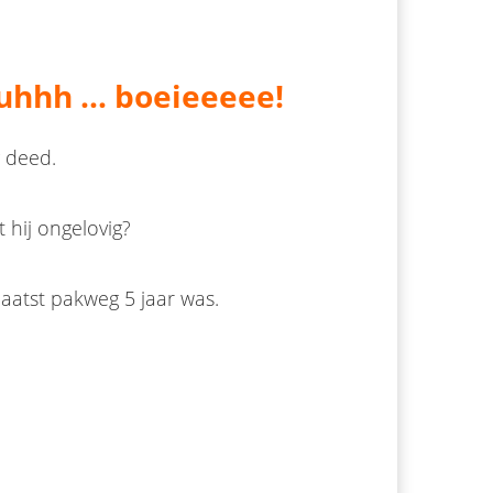
uhhh ... boeieeeee!
g deed.
t hij ongelovig?
laatst pakweg 5 jaar was.