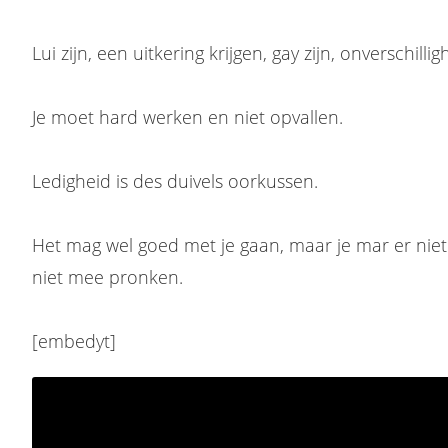
Lui zijn, een uitkering krijgen, gay zijn, onverschilli
Je moet hard werken en niet opvallen.
Ledigheid is des duivels oorkussen.
Het mag wel goed met je gaan, maar je mar er niet
niet mee pronken.
[embedyt]