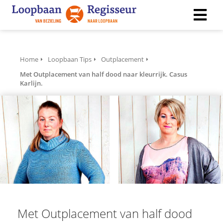
ngen
Home
Loopbaan Tips
Outplacement
 policy
Met Outplacement van half dood naar kleurrijk. Casus
Karlijn.
ioneel
onele
s zijn
kelijk om
bsite te
ken. Ze
 gebruikt
asisfuncties
Met Outplacement van half dood
der deze