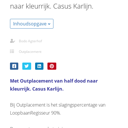
s kan de
naar kleurrijk. Casus Karlijn.
e niet
oneren.
Inhoudsopgave
stieken
ische
Bodo Agterhof
s worden
kt om
Outplacement
em
tie te
elen over
drag van
Met Outplacement van half dood naar
zoeker op
kleurrijk. Casus Karlijn.
site.
ting
Bij Outplacement is het slagingspercentage van
LoopbaanRegisseur 90%.
ingcookies
 gebruikt
oekers te