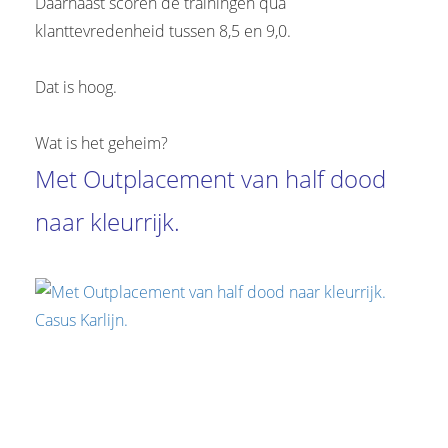
Daarnaast scoren de trainingen qua
 op de
klanttevredenheid tussen 8,5 en 9,0.
e. Hierdoor
 website-
Dat is hoog.
ren
nte
enties
Wat is het geheim?
gebaseerd
Met Outplacement van half dood
 gedrag van
ezoeker.
naar kleurrijk.
uren