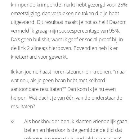
krimpende krimpende markt hebt gezorgd voor 25%
omzetstijging, dan verbleken de taken die je hebt
uitgevoerd. Dit resultaat maakt je hot as hell! Daarom
vermeld ik graag mijn succespercentage van 95%.
Da's geen bullshit, want ik geef er social proof bij in
de link 2 alinea;s hierboven. Bovendien heb ik er
knetterhard voor gewerkt.
Ik kan jou nu haast horen steunen en kreunen: "maar
wat nou, als je geen baan hebt met keihard
aantoonbare resultaten?" Dan kom ik je nu even
helpen. Wat dacht je van één van de onderstaande
resultaten?
Als boekhouder ben ik klanten vriendelijk gaan
bellen en hierdoor is de gemiddelde tijd dat
rekeningen open staan gedaald van 5 naar 3