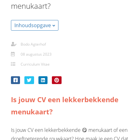
s kan de
menukaart?
e niet
oneren.
Inhoudsopgave
stieken
ische
Bodo Agterhof
s worden
08 augustus 2023
kt om
em
Curriculum Vitae
tie te
elen over
drag van
zoeker op
Is jouw CV een lekkerbekkende
site.
menukaart?
ting
ingcookies
Is jouw CV een lekkerbekkende 😋 menukaart of een
 gebruikt
droeftoeterende rouwkaart? Hoe maak je een CV dat
oekers te