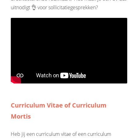
 op de
uitnodigt 👌 voor sollicitatiegesprekken?
e. Hierdoor
 website-
ren
nte
enties
gebaseerd
 gedrag van
ezoeker.
uren
Curriculum Vitae of Curriculum
Mortis
Heb jij een curriculum vitae of een curriculum