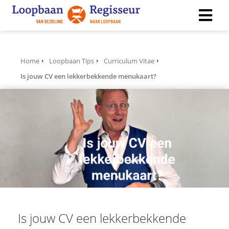
ngen
Home
Loopbaan Tips
Curriculum Vitae
 policy
Is jouw CV een lekkerbekkende menukaart?
ioneel
onele
s zijn
kelijk om
bsite te
ken. Ze
 gebruikt
asisfuncties
Is jouw CV een lekkerbekkende
der deze