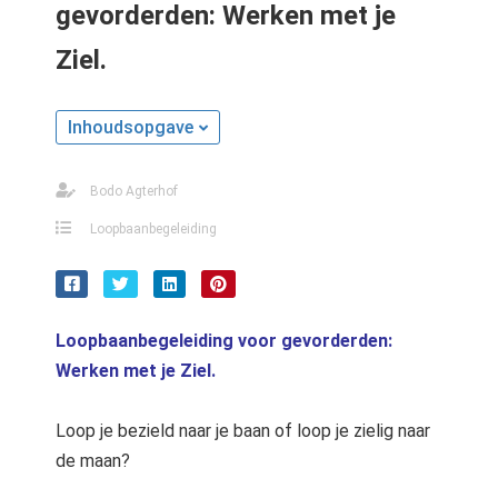
gevorderden: Werken met je
s kan de
e niet
Ziel.
oneren.
stieken
Inhoudsopgave
ische
s worden
Bodo Agterhof
kt om
em
Loopbaanbegeleiding
tie te
elen over
drag van
zoeker op
Loopbaanbegeleiding voor gevorderden:
site.
Werken met je Ziel.
ting
Loop je bezield naar je baan of loop je zielig naar
ingcookies
de maan?
 gebruikt
oekers te