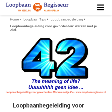
Home
Loopbaan Tips
Loopbaanbegeleiding
Loopbaanbegeleiding voor gevorderden: Werken met je
ngen
Ziel.
 policy
ioneel
onele
s zijn
kelijk om
bsite te
ken. Ze
 gebruikt
asisfuncties
Loopbaanbegeleiding voor
der deze