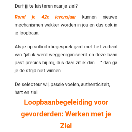
 op de
Durf jij te luisteren naar je ziel?
e. Hierdoor
Rond je 42e levensjaar
kunnen nieuwe
 website-
mechanismen wakker worden in jou en dus ook in
ren
je loopbaan.
nte
enties
Als je op sollicitatiegesprek gaat met het verhaal
gebaseerd
van "jah ik werd weggeorganiseerd en deze baan
 gedrag van
ezoeker.
past precies bij mij, dus daar zit ik dan ... " dan ga
je de strijd niet winnen.
uren
De selecteur wil, passie voelen, authenticiteit,
hart en ziel.
Loopbaanbegeleiding voor
gevorderden: Werken met je
Ziel